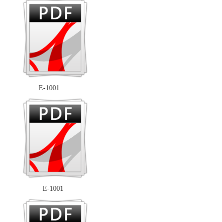
E-1001
E-1001