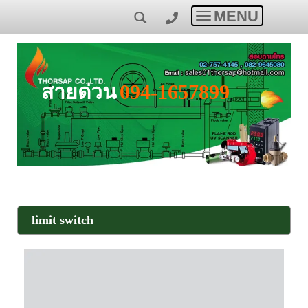
MENU
Toggle
navigation
สายด่วน
094-1657899
limit switch