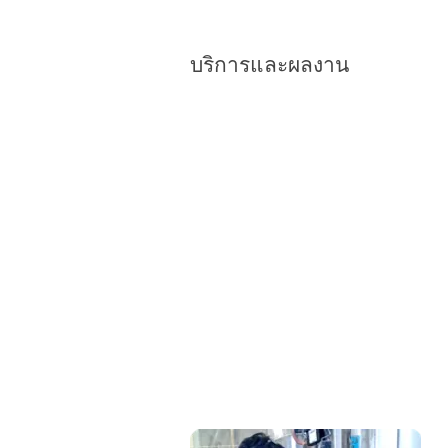
และชุดแกส
บริการและผลงาน
burner package บ.สมบรูณ์ฯ
burner อุ่นเบ้า
temp.controller
burner at bangkok can
burner gas train บ.รินไน
flow meter gas
ซ่อม และติดตั้ง recorder
ซ่อม burner (boiler)