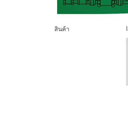
สินค้า
burner
burner control
digital controller
recorder
flame senser,uv.senser
flame rod
solenoid valve
pressure switch