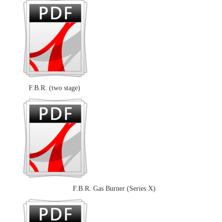
F.B.R. (two stage)
F.B.R. Gas Burner (Series X)