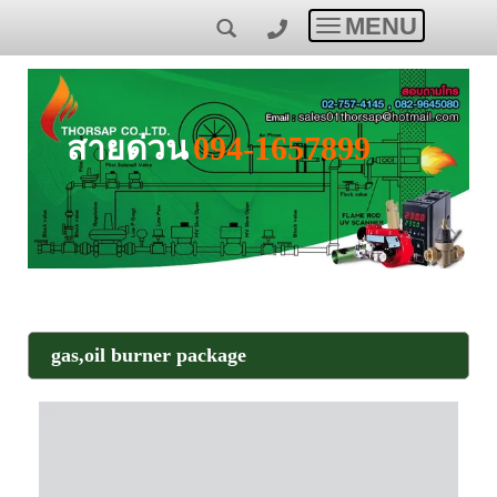
MENU
Toggle
navigation
สายด่วน
094-1657899
gas,oil burner package