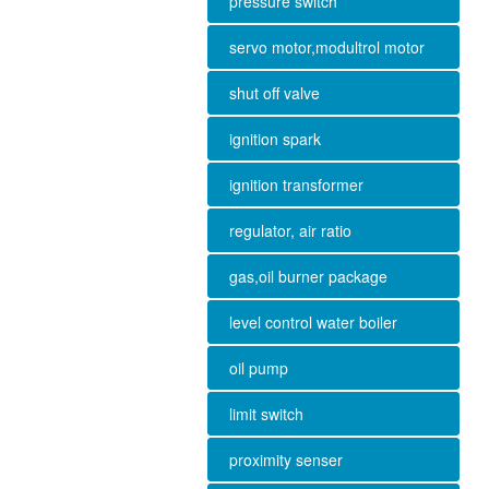
pressure switch
servo motor,modultrol motor
shut off valve
ignition spark
ignition transformer
regulator, air ratio
gas,oil burner package
level control water boiler
oil pump
limit switch
proximity senser