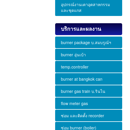
อุปกรณ์งานเตาอุตสาหกรรม
และชุดแกส
บริการและผลงาน
burner package บ.สมบรูณ์ฯ
burner อุ่นเบ้า
temp.controller
burner at bangkok can
burner gas train บ.รินไน
flow meter gas
ซ่อม และติดตั้ง recorder
ซ่อม burner (boiler)