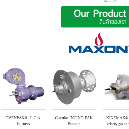
OVENPAK® -ll Gas
Circular INCINO-PAK
KINEMAX® 
Burners
Burners
velocity gas or 