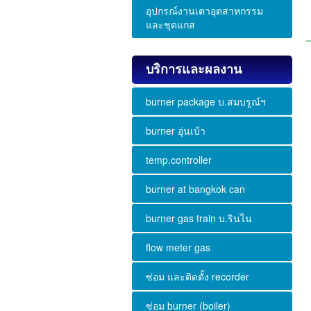
อุปกรณ์งานเตาอุตสาหกรรม
และชุดแกส
บริการและผลงาน
burner package บ.สมบรูณ์ฯ
burner อุ่นเบ้า
temp.controller
burner at bangkok can
burner gas train บ.รินไน
flow meter gas
ซ่อม และติดตั้ง recorder
ซ่อม burner (boiler)