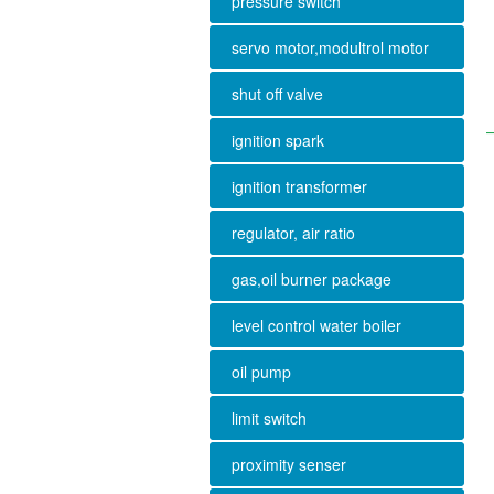
pressure switch
servo motor,modultrol motor
shut off valve
ignition spark
ignition transformer
regulator, air ratio
gas,oil burner package
level control water boiler
oil pump
limit switch
proximity senser