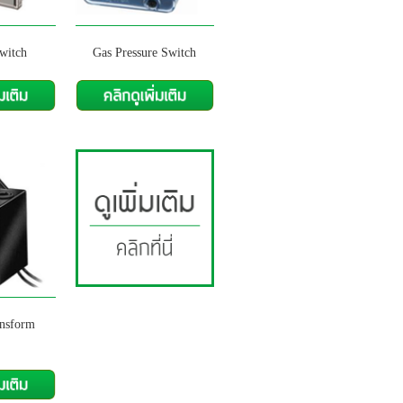
witch
Gas Pressure Switch
ansform